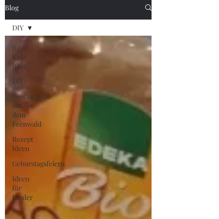
Blog
DIY
JuLa
Kidz
Blog
DIY
Geschichten
aus
dem
Feenwald
Rezept
Ideen
Geburstagsfeiern
Ideen
für
Kinder