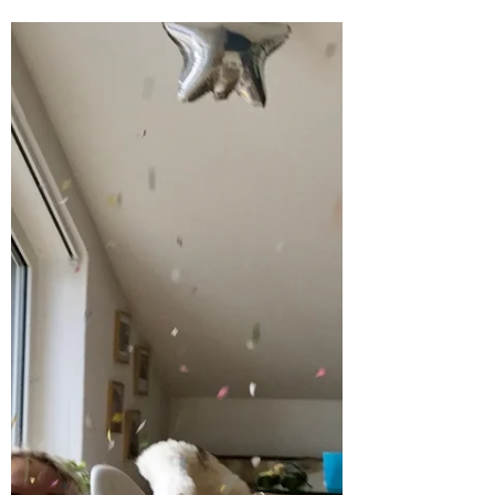
JuLa Kidz
18. Mai 2019
1 Min. Lesezeit
Saatbomben 20. Mai - Happy
Bee Day