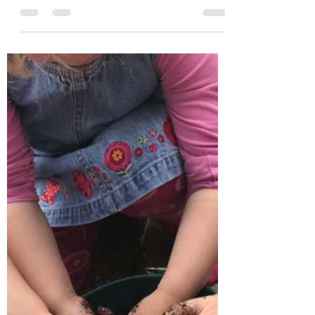
JuLa Kidz
1. Okt. 2019
1 Min. Lesezeit
DIY: Waschmittel aus
Kastanien selber machen