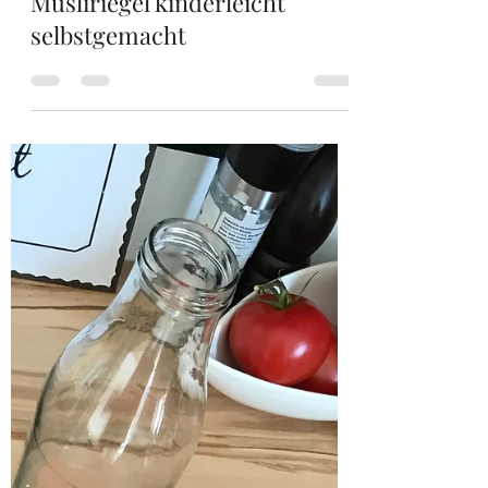
JuLa Kidz
15. Jan. 2020
1 Min. Lesezeit
Müsliriegel kinderleicht
selbstgemacht