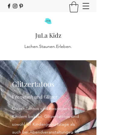
JuLa Kidz
Lachen.Staunen.Erleben.
Glitzertatoos
Feenstaub und Glitzer
Glitzer-Tattoos sind besonders bei
Kindern beliebt. Glitzertattoos sind
sowohl für Kindergeburtstage als
auch bei Abendveranstaltungen für